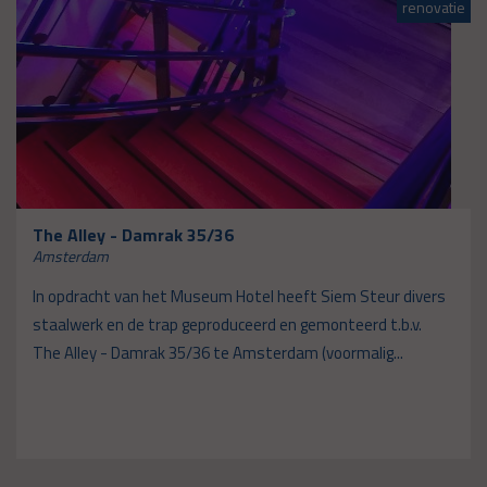
ie
renovatie
The Alley - Damrak 35/36
Amsterdam
In opdracht van het Museum Hotel heeft Siem Steur divers
staalwerk en de trap geproduceerd en gemonteerd t.b.v.
The Alley - Damrak 35/36 te Amsterdam (voormalig...