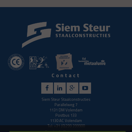
Contact
Siem Steur Staalconstructies
Parallelweg 7
1131 DM Volendam
Postbus 133
1130 AC Volendam
Tel: +31 (0)299 399900
Email:
info@siemsteur.nl