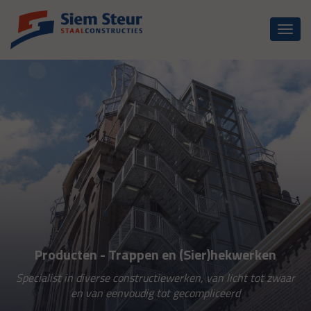
Toggl
naviga
Producten - Trappen en (Sier)hekwerken
Specialist in diverse constructiewerken, van licht tot zwaar
en van eenvoudig tot gecompliceerd