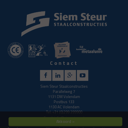
Contact
Siem Steur Staalconstructies
Parallelweg 7
1131 DM Volendam
Postbus 133
1130 AC Volendam
Tel: +31 (0)299 399900
Email:
info@siemsteur.nl
Akkoord »