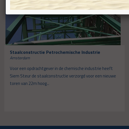
Staalconstructie Petrochemische Industrie
Amsterdam
Voor een opdrachtgever in de chemische industrie heeft
Siem Steur de staalconstructie verzorgd voor een nieuwe
toren van 22m hoog...