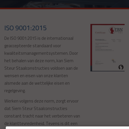
ISO 9001:2015
De ISO 9001:2015 is de internationaal
geaccepteerde standaard voor
kwaliteitsmanagementsystemen. Door
het behalen van deze norm, kan Siem
Steur Staalconstructies voldoen aan de
wensen en eisen van onze klanten
alsmede aan de wettelijke eisen en
regelgeving.
Werken volgens deze norm, zorgt ervoor
dat Siem Steur Staalconstructies
constant tracht naar het verbeteren van
de klanttevredenheid. Tevens is dit een