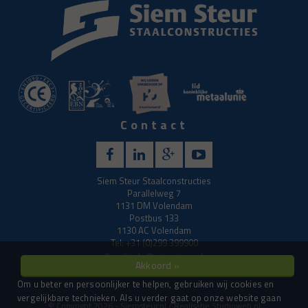
Contact
Siem Steur Staalconstructies
Parallelweg 7
1131 DM Volendam
Postbus 133
1130 AC Volendam
Tel: +31 (0)299 399900
Email:
info@siemsteur.nl
Akkoord »
Om u beter en persoonlijker te helpen, gebruiken wij cookies en
vergelijkbare technieken. Als u verder gaat op onze website gaan
© Copyright 2026 - Siemsteur.nl / Realisatie
Studioweb.nl