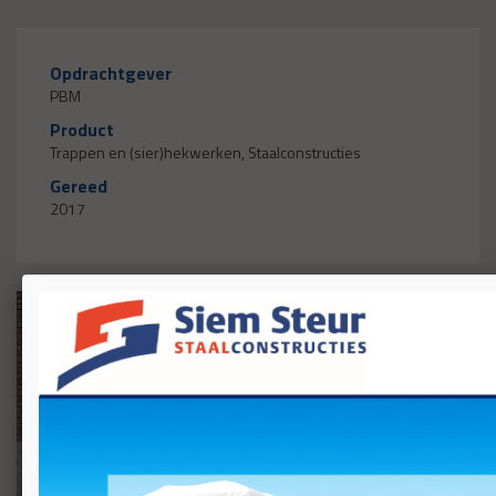
Opdrachtgever
PBM
Product
Trappen en (sier)hekwerken, Staalconstructies
Gereed
2017