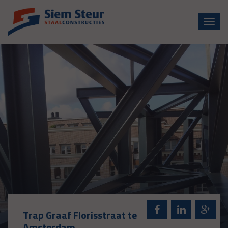
Toggl
naviga
Trap Graaf Florisstraat te
Amsterdam