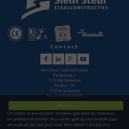
Contact
Siem Steur Staalconstructies
Parallelweg 7
1131 DM Volendam
Postbus 133
1130 AC Volendam
Tel: +31 (0)299 399900
Email:
info@siemsteur.nl
Akkoord »
Om u beter en persoonlijker te helpen, gebruiken wij cookies en
vergelijkbare technieken. Als u verder gaat op onze website gaan
© Copyright 2026 - Siemsteur.nl / Realisatie
Studioweb.nl
we ervan uit dat u dat goed vindt. Meer weten? Lees dan ons