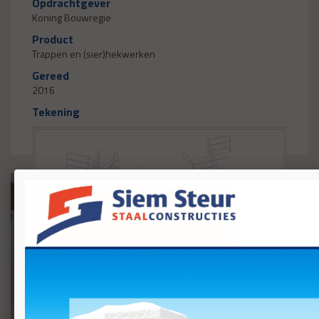
Opdrachtgever
Koning Bouwregie
Product
Trappen en (sier)hekwerken
Gereed
2016
Tekening