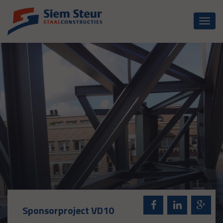
Toggl
naviga
Sponsorproject VD10