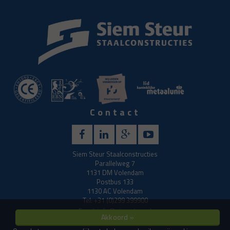
Contact
Siem Steur Staalconstructies
Parallelweg 7
1131 DM Volendam
Postbus 133
1130 AC Volendam
Tel: +31 (0)299 399900
Email:
info@siemsteur.nl
Akkoord »