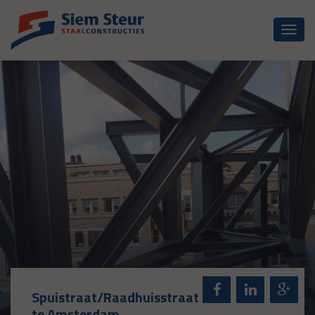
Toggl
naviga
Spuistraat/Raadhuisstraat
te Amsterdam