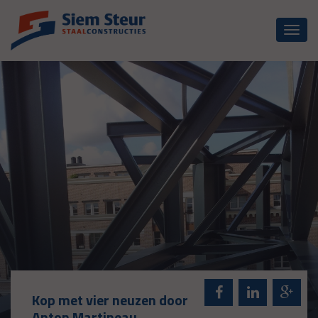
Toggl
naviga
Kop met vier neuzen door
Anton Martineau