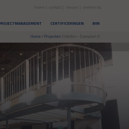
home
contact
nieuws
werken bij
PROJECTMANAGEMENT
CERTIFICERINGEN
BIM
Home
/
Projecten
/
Intofun - Damplein 9